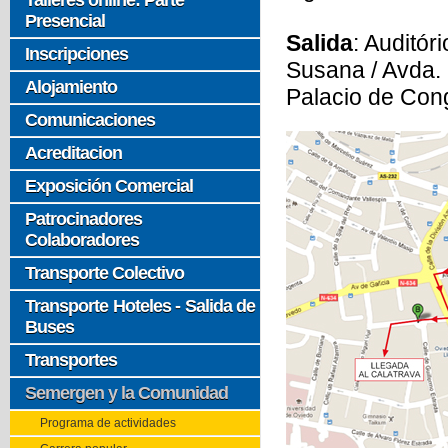
Talleres online: Parte
Presencial
Salida
: Auditór
Inscripciones
Susana / Avda. 
Alojamiento
Palacio de Con
Comunicaciones
Acreditacion
Exposición Comercial
Patrocinadores
Colaboradores
Transporte Colectivo
Transporte Hoteles - Salida de
Buses
Transportes
Semergen y la Comunidad
Programa de actividades