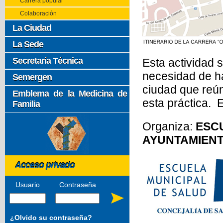
Carrera popular
Colaboración
La Ciudad
La Sede
Secretaría Técnica
Esta actividad s
necesidad de ha
Semergen
ciudad que reún
Emblema de la Medicina de
esta práctica. E
Familia
Organiza:
ESC
AYUNTAMIENT
Acceso privado
Usuario
Contraseña
¿Olvido su contraseña?