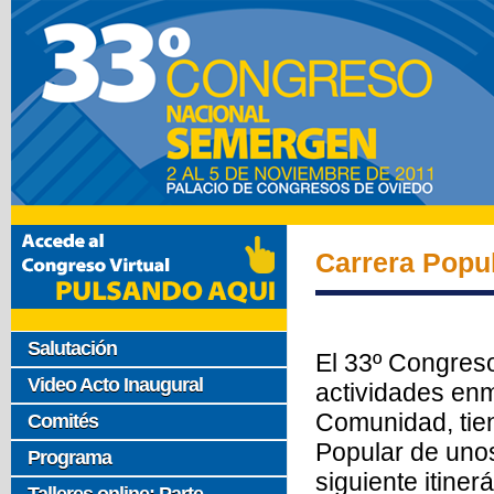
Carrera Popu
Salutación
El 33º Congres
Video Acto Inaugural
actividades e
Comunidad, tien
Comités
Popular de uno
Programa
siguiente itinerá