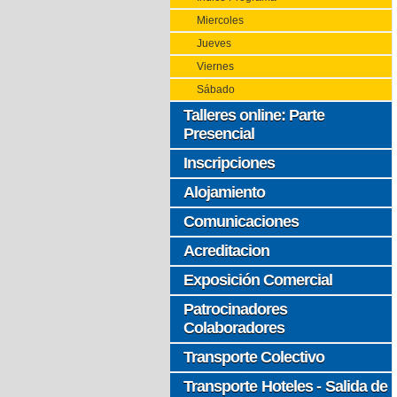
Miercoles
Jueves
Viernes
Sábado
Talleres online: Parte
Presencial
Inscripciones
Alojamiento
Comunicaciones
Acreditacion
Exposición Comercial
Patrocinadores
Colaboradores
Transporte Colectivo
Transporte Hoteles - Salida de