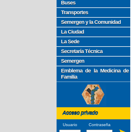
Buses
Transportes
Semergen y la Comunidad
La Ciudad
La Sede
Secretaría Técnica
Semergen
Emblema de la Medicina de
Familia
Acceso privado
Usuario
Contraseña