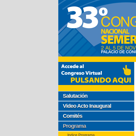
Salutación
Video Acto Inaugural
Comités
Programa
Indice Programa